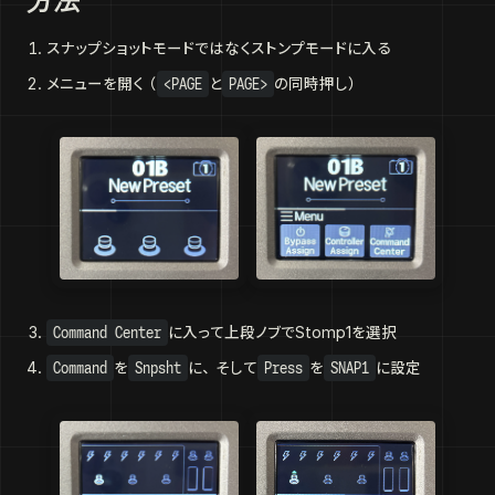
スナップショットモードではなくストンプモードに入る
メニューを開く（
<PAGE
と
PAGE>
の同時押し）
Command Center
に入って上段ノブでStomp1を選択
Command
を
Snpsht
に、そして
Press
を
SNAP1
に設定